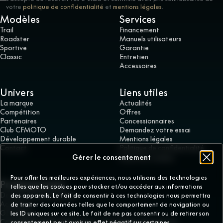
votre
politique de confidentialité
et
mentions légales
.
Modèles
Services
Trail
Financement
Roadster
Manuels utilisateurs
Sportive
Garantie
Classic
Entretien
Accessoires
Univers
Liens utiles
La marque
Actualités
Compétition
Offres
Partenaires
Concessionnaires
Club CFMOTO
Demandez votre essai
Développement durable
Mentions légales
Contact
Politique de confidentialité
Gérer le consentement
Gérer les cookies
Pour offrir les meilleures expériences, nous utilisons des technologies
Professionnels
telles que les cookies pour stocker et/ou accéder aux informations
Devenir concessionnaire
des appareils. Le fait de consentir à ces technologies nous permettra
Accès pro
de traiter des données telles que le comportement de navigation ou
GD France
les ID uniques sur ce site. Le fait de ne pas consentir ou de retirer son
Copyright © 2026 GD France – Tous droits réservés. Les
consentement peut avoir un effet négatif sur certaines