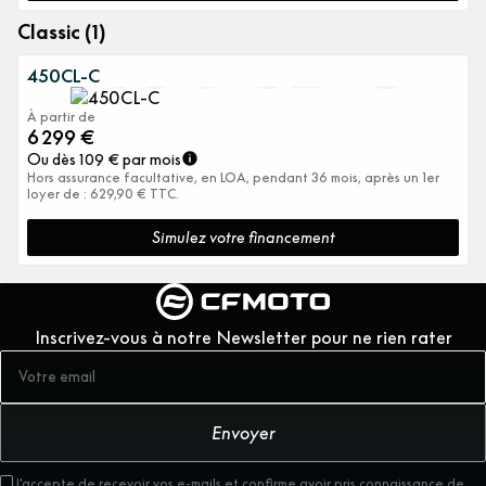
450CL-C
Classic (1)
450CL-C
À partir de
6 299
€
Ou dès
109
€ par mois
Hors assurance facultative, en LOA, pendant 36 mois, après un 1er
loyer de : 629,90 € TTC.
Simulez votre financement
Inscrivez-vous à notre Newsletter pour ne rien rater
Envoyer
J'accepte de recevoir vos e-mails et confirme avoir pris connaissance de