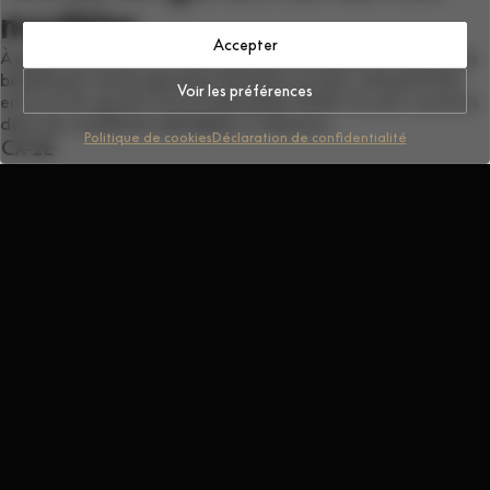
modèles
Accepter
À partir du 1er janvier 2025, plusieurs modèles de la gamme
bénéficient d'une garantie étendue à 5 ans. Immatriculés
Voir les préférences
entre le 1er janvier et le 31 décembre 2026, ils sont couverts
dans les conditions détaillées ci-dessous.
Politique de cookies
Déclaration de confidentialité
CX-2E
2 ans pièces et batteries, 1 an main d'œuvre
CX-5E
2 ans pièces et batteries, 1 an main d'œuvre
450CL-C
2 ans pièces et main d'œuvre
125NK
2 ans pièces et main d'œuvre
450NK
2 ans pièces et main d'œuvre
675NK
2 ans pièces et main d'œuvre
675NK GP
2 ans pièces et main d'œuvre