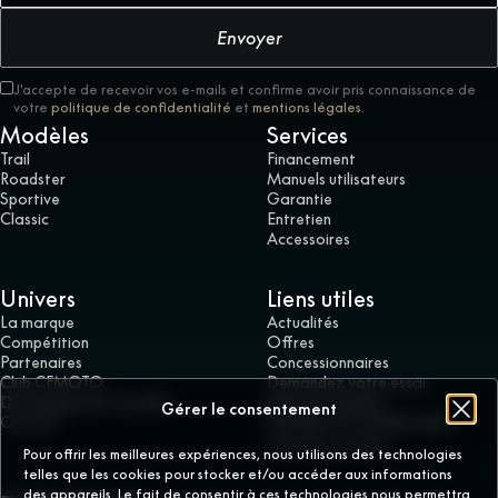
Envoyer
J'accepte de recevoir vos e-mails et confirme avoir pris connaissance de
votre
politique de confidentialité
et
mentions légales
.
Modèles
Services
Trail
Financement
Roadster
Manuels utilisateurs
Sportive
Garantie
Classic
Entretien
Accessoires
Univers
Liens utiles
La marque
Actualités
Compétition
Offres
Partenaires
Concessionnaires
Club CFMOTO
Demandez votre essai
Développement durable
Mentions légales
Gérer le consentement
Contact
Politique de confidentialité
Gérer les cookies
Pour offrir les meilleures expériences, nous utilisons des technologies
telles que les cookies pour stocker et/ou accéder aux informations
des appareils. Le fait de consentir à ces technologies nous permettra