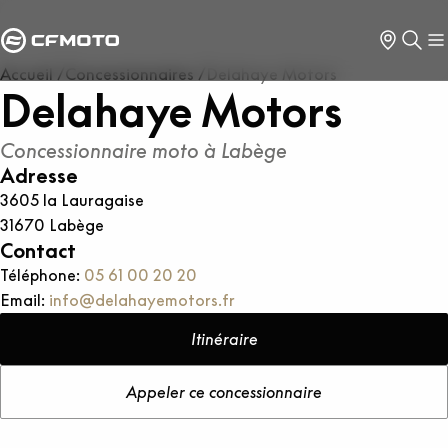
Accueil
Concessionnaires
Delahaye Motors
Delahaye Motors
Concessionnaire moto à
Labège
Adresse
3605 la Lauragaise
31670
Labège
Contact
Téléphone:
05 61 00 20 20
Email:
info@delahayemotors.fr
Itinéraire
Appeler ce concessionnaire