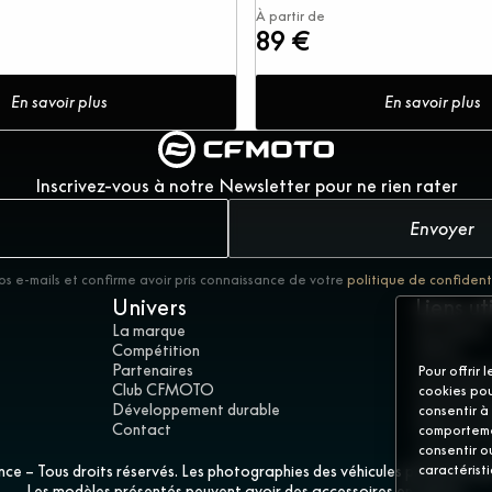
À partir de
89 €
En savoir plus
En savoir plus
Inscrivez-vous à notre Newsletter pour ne rien rater
Envoyer
os e-mails et confirme avoir pris connaissance de votre
politique de confident
Univers
Liens ut
La marque
Actualités
Compétition
Offres
Partenaires
Concession
Pour offrir 
Club CFMOTO
Demandez 
cookies pou
Développement durable
Mentions l
consentir à
Contact
Politique d
comportemen
Gérer les 
consentir o
 – Tous droits réservés. Les photographies des véhicules présentés peuv
caractérist
Les modèles présentés peuvent avoir des accessoires en option.