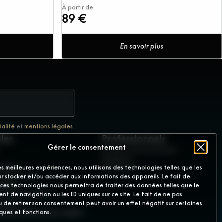
À partir de
89 €
En savoir plus
ialité
et
mentions légales
.
iles
Professionnels
Gérer le consentement
Devenir concessionnaire
Accès pro
naires
GD France
les meilleures expériences, nous utilisons des technologies telles que les
votre essai
r stocker et/ou accéder aux informations des appareils. Le fait de
égales
 ces technologies nous permettra de traiter des données telles que le
e confidentialité
t de navigation ou les ID uniques sur ce site. Le fait de ne pas
cookies
u de retirer son consentement peut avoir un effet négatif sur certaines
ent différer de la réalité.
iques et fonctions.