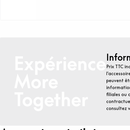
Infor
Expérience
Prix TTC in
More
l'accessoir
peuvent êtr
informatio
Together
filiales ou
contractuel
consultez 