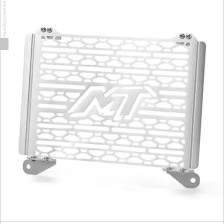
ExperienceMoreTogether