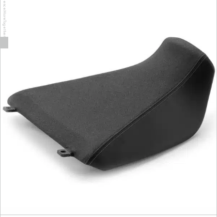
ExperienceMoreTogether