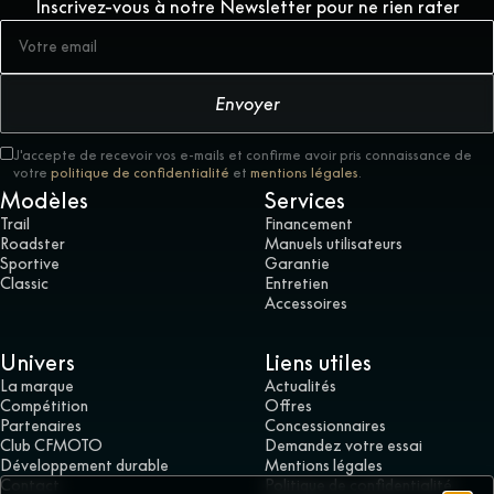
Inscrivez-vous à notre Newsletter pour ne rien rater
Envoyer
J'accepte de recevoir vos e-mails et confirme avoir pris connaissance de
votre
politique de confidentialité
et
mentions légales
.
Modèles
Services
Trail
Financement
Roadster
Manuels utilisateurs
Sportive
Garantie
Classic
Entretien
Accessoires
Univers
Liens utiles
La marque
Actualités
Compétition
Offres
Partenaires
Concessionnaires
Club CFMOTO
Demandez votre essai
Développement durable
Mentions légales
Contact
Politique de confidentialité