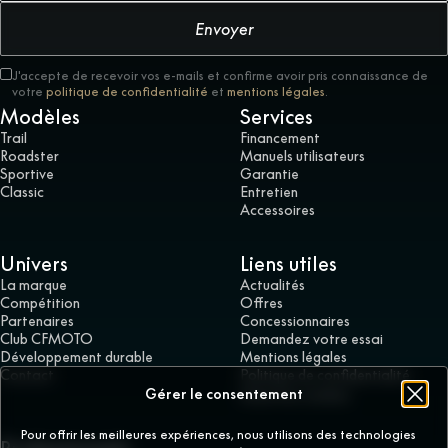
Envoyer
J'accepte de recevoir vos e-mails et confirme avoir pris connaissance de
votre
politique de confidentialité
et
mentions légales
.
Modèles
Services
Trail
Financement
Roadster
Manuels utilisateurs
Sportive
Garantie
Classic
Entretien
Accessoires
Univers
Liens utiles
La marque
Actualités
Compétition
Offres
Partenaires
Concessionnaires
Club CFMOTO
Demandez votre essai
Développement durable
Mentions légales
Contact
Politique de confidentialité
Gérer le consentement
Gérer les cookies
Pour offrir les meilleures expériences, nous utilisons des technologies