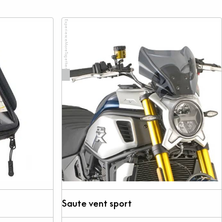
ExperienceMoreTogether
Saute vent sport