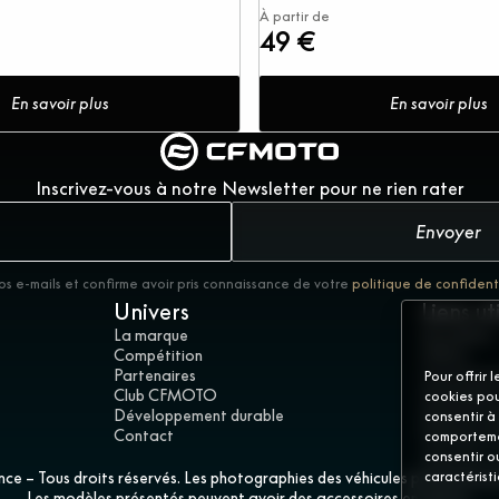
À partir de
49 €
En savoir plus
En savoir plus
Inscrivez-vous à notre Newsletter pour ne rien rater
Envoyer
os e-mails et confirme avoir pris connaissance de votre
politique de confident
Univers
Liens ut
La marque
Actualités
Compétition
Offres
Partenaires
Concession
Pour offrir 
Club CFMOTO
Demandez 
cookies pou
Développement durable
Mentions l
consentir à
Contact
Politique d
comportemen
Gérer les 
consentir o
 – Tous droits réservés. Les photographies des véhicules présentés peuv
caractérist
Les modèles présentés peuvent avoir des accessoires en option.