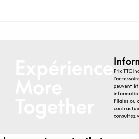
Infor
Expérience
Prix TTC in
More
l'accessoir
peuvent êtr
informatio
Together
filiales ou
contractuel
consultez 