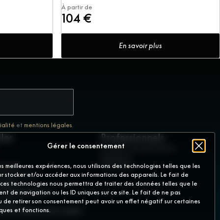
À partir de
104 €
En savoir plus
ialité
et
mentions légales
.
iles
Professionnels
Gérer le consentement
Devenir concessionnaire
Accès pro
naires
GD France
les meilleures expériences, nous utilisons des technologies telles que les
votre essai
r stocker et/ou accéder aux informations des appareils. Le fait de
égales
 ces technologies nous permettra de traiter des données telles que le
e confidentialité
t de navigation ou les ID uniques sur ce site. Le fait de ne pas
cookies
u de retirer son consentement peut avoir un effet négatif sur certaines
ent différer de la réalité.
iques et fonctions.