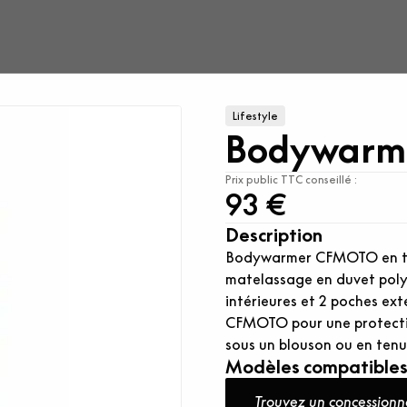
Lifestyle
Bodywarm
Prix public TTC conseillé :
93 €
Description
Bodywarmer CFMOTO en tiss
matelassage en duvet polye
intérieures et 2 poches exté
CFMOTO pour une protectio
sous un blouson ou en ten
Modèles compatible
Trouvez un concessionn