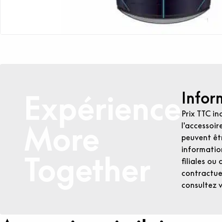
Infor
Expérience
Prix TTC in
More
l'accessoir
peuvent êtr
informatio
Together
filiales ou
contractuel
consultez 