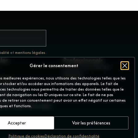
ialité
et
mentions légales
.
iles
Professionnels
Gérer le consentement
Devenir concessionnaire
Accès pro
naires
GD France
les meilleures expériences, nous utilisons des technologies telles que les
votre essai
r stocker et/ou accéder aux informations des appareils. Le fait de
égales
 ces technologies nous permettra de traiter des données telles que le
e confidentialité
t de navigation ou les ID uniques sur ce site. Le fait de ne pas
cookies
u de retirer son consentement peut avoir un effet négatif sur certaines
ent différer de la réalité.
iques et fonctions.
lluer
Accepter
Voir les préférences
Politique de cookies
Déclaration de confidentialité