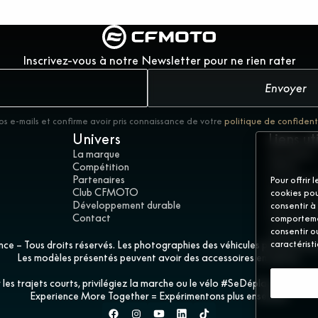
Inscrivez-vous à notre Newsletter pour ne rien rater
Envoyer
os e-mails et confirme avoir pris connaissance de votre
politique de confident
Univers
Liens ut
La marque
Actualités
Compétition
Offres
Partenaires
Concession
Pour offrir 
Club CFMOTO
Demandez 
cookies pou
Développement durable
Mentions l
consentir à
Contact
Politique d
comportemen
Gérer les 
consentir o
 – Tous droits réservés. Les photographies des véhicules présentés peuv
caractérist
Les modèles présentés peuvent avoir des accessoires en option.
 les trajets courts, privilégiez la marche ou le vélo #SeDéplacerMoinsPo
Experience More Together = Expérimentons plus ensemble