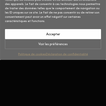
des appareils. Le fait de consentir à ces technologies nous permettra
de traiter des données telles que le comportement de navigation ou
les ID uniques sur ce site. Le fait de ne pas consentir ou de retirer son
consentement peut avoir un effet négatif sur certaines
caractéristiques et fonctions.
Accepter
Voir les préférences
Politique de cookies
Déclaration de confidentialité
#NextGen
La nouvelle génération du
SSV sport
Avec le ZFORCE Z10, CFMOTO fait entrer sa gamme
SSV dans une nouvelle ère. Première machine turbo de
la marque, il réunit une motorisation inédite, un châssis