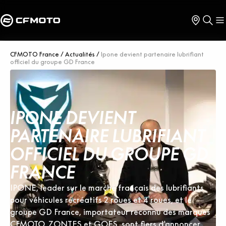
CFMOTO France
/
Actualités
/
Ipone devient partenaire lubrifiant
officiel du groupe GD France
IPONE DEVIENT
PARTENAIRE LUBRIFIANT
OFFICIEL DU GROUPE GD
FRANCE
IPONE, leader sur le marché français des lubrifiants
pour véhicules récréatifs 2 roues et 4 roues, et le
groupe GD France, importateur reconnu des marques
CFMOTO, ZONTES et GOES, sont fiers d’annoncer