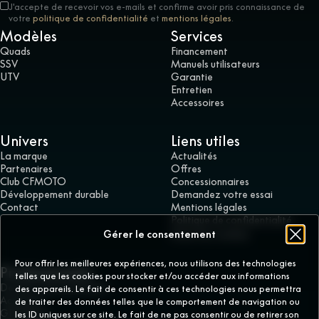
J'accepte de recevoir vos e-mails et confirme avoir pris connaissance de
votre
politique de confidentialité
et
mentions légales
.
Modèles
Services
Quads
Financement
SSV
Manuels utilisateurs
UTV
Garantie
Entretien
Accessoires
Univers
Liens utiles
La marque
Actualités
Partenaires
Offres
Club CFMOTO
Concessionnaires
Développement durable
Demandez votre essai
Contact
Mentions légales
Politique de confidentialité
Gérer les cookies
Gérer le consentement
Pour offrir les meilleures expériences, nous utilisons des technologies
Professionnels
telles que les cookies pour stocker et/ou accéder aux informations
Devenir concessionnaire
des appareils. Le fait de consentir à ces technologies nous permettra
Accès pro
de traiter des données telles que le comportement de navigation ou
GD France
les ID uniques sur ce site. Le fait de ne pas consentir ou de retirer son