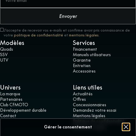
Envoyer
J'accepte de recevoir vos e-mails et confirme avoir pris connaissance de
votre
politique de confidentialité
et
mentions légales
.
Modèles
Services
Quads
Financement
SSV
Manuels utilisateurs
UTV
Garantie
Entretien
Accessoires
Univers
Liens utiles
La marque
Actualités
Partenaires
Offres
Club CFMOTO
Concessionnaires
Développement durable
Demandez votre essai
Contact
Mentions légales
Politique de confidentialité
Gérer le consentement
Gérer les cookies