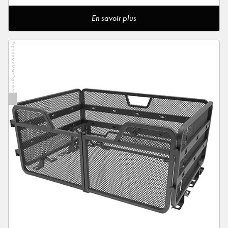
En savoir plus
ExperienceMoreTogether