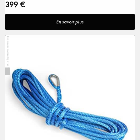
399 €
En savoir plus
ExperienceMoreTogether